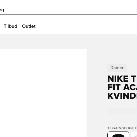
øg
Tilbud
Outlet
Damer
NIKE 
FIT A
KVIND
TILGÆNGELIGE 