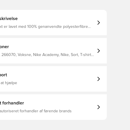
krivelse
kt er lavet med 100% genanvendte polyesterfibre
t åndbart, hurtigtørrende letvægts materiale, der leder
 kroppen, så du altid holdes tør, komfortabel og
esh panelerne på ryggen og ærmerne hjælper med
at holde dig nedkølet Regular fit Fremstillet i 100% polyester.
ioner
266070, Voksne, Nike Academy, Nike, Sort, T-shirts,
Kvinder, This Product Is Made With 100% Recycled
bers
ort
 at hjælpe
t forhandler
autoriseret forhandler af førende brands