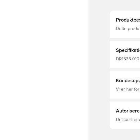
Produktbes
Dette produ
Dri-FIT er e
fugt væk fra
fokuseret M
Specifikat
DR1338-010, 
Kort ærmet, 
Polyester Fi
Kundesupp
Vi er her for
Autorisere
Unisport er 