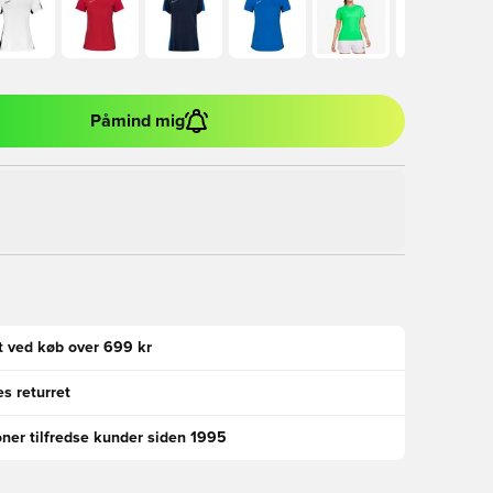
Påmind mig
gt ved køb over 699 kr
s returret
oner tilfredse kunder siden 1995