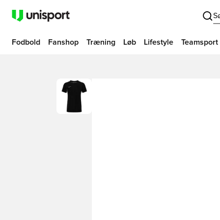
S
Fodbold
Fanshop
Træning
Løb
Lifestyle
Teamsport