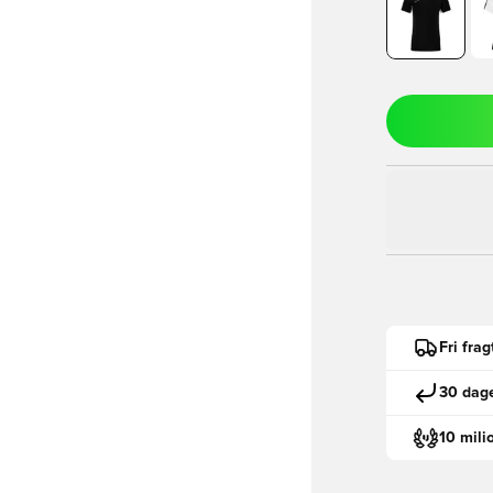
Fri fra
30 dage
10 mili