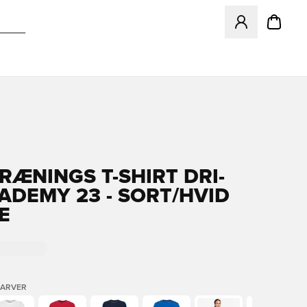
Åbner en Modal ti
TRÆNINGS T-SHIRT DRI-
CADEMY 23 - SORT/HVID
E
FARVER