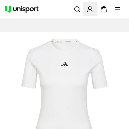
Åbner en Modal til at logge 