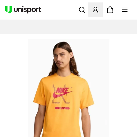
Åbner en Modal til at logge 