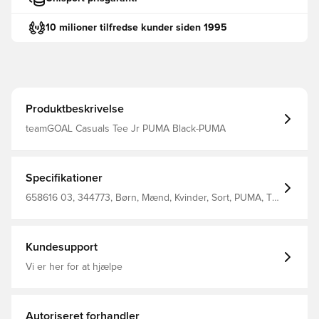
10 milioner tilfredse kunder siden 1995
Produktbeskrivelse
teamGOAL Casuals Tee Jr PUMA Black-PUMA
Specifikationer
658616 03, 344773, Børn, Mænd, Kvinder, Sort, PUMA, T-
shirts, Kort ærmet, %78 Bci.Cott. %22 Recy.Cott. Junior T-
Shirt
Kundesupport
Vi er her for at hjælpe
Autoriseret forhandler