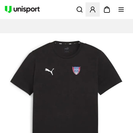
Åbner en Modal til at logge 