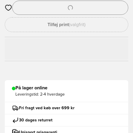
Åbner en Modal til at logge ind eller tilmelde dig som medlem
Tilføj print
(valgfrit)
På lager online
Leveringstid:
2-4 hverdage
Fri fragt ved køb over 699 kr
30 dages returret
Unisport prisgaranti