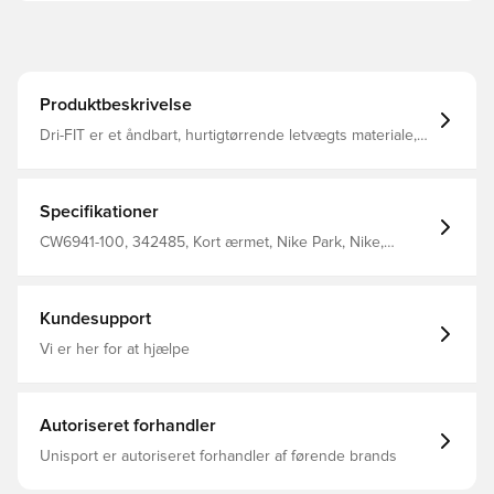
Produktbeskrivelse
Dri-FIT er et åndbart, hurtigtørrende letvægts materiale,
der leder fugt væk fra kroppen, så du altid holdes tør,
komfortabel og fokuseret Regular fit Fremstillet i 75%
polyester, 13¤ bomuld og 12% rayon.
Specifikationer
CW6941-100, 342485, Kort ærmet, Nike Park, Nike,
Mænd, Hvid, Børn, T-shirts, This Product Is Made With At
Least 75% Sustainable Materials, Using A Blend Of Both
Recycled Polyester And Organic Cotton Fibers. The
Blend Is At Least 10% Recycled Fibers Or At Least 10%
Kundesupport
Organic Cotton Fibers.
Vi er her for at hjælpe
Autoriseret forhandler
Unisport er autoriseret forhandler af førende brands