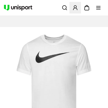
Åbner en Modal til at logge 