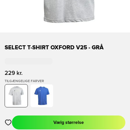
SELECT T-SHIRT OXFORD V25 - GRÅ
229 kr.
TILGÆNGELIGE FARVER
Vælg størrelse
Åbner en Modal til at logge ind eller tilmelde dig som medlem