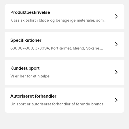
Produktbeskrivelse
Klassisk t-shirt i bløde og behagelige materialer, som
giver fuld komfort hele dagen lang Med rund hals Normal
pasform 60% bomuld 40% genanvendt polyester
Specifikationer
630087-900, 373094, Kort ærmet, Mænd, Voksne,
Select, T-shirts, Grå
Kundesupport
Vi er her for at hjælpe
Autoriseret forhandler
Unisport er autoriseret forhandler af førende brands