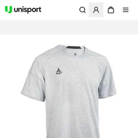
Åbner en Modal til at logge 