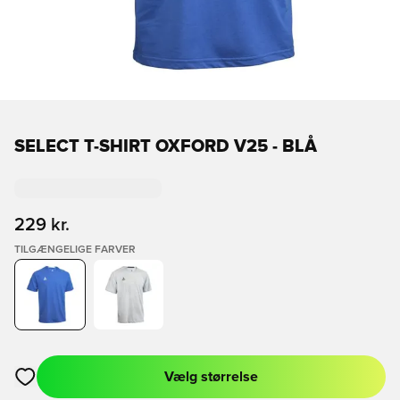
SELECT T-SHIRT OXFORD V25 - BLÅ
229 kr.
TILGÆNGELIGE FARVER
Vælg størrelse
Åbner en Modal til at logge ind eller tilmelde dig som medlem