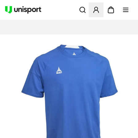
Åbner en Modal til at logge 