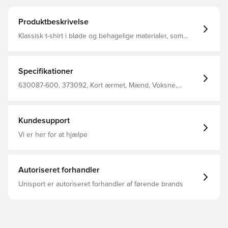
Produktbeskrivelse
Klassisk t-shirt i bløde og behagelige materialer, som
giver fuld komfort hele dagen lang Med rund hals Normal
pasform 60% bomuld 40% genanvendt polyester
Specifikationer
630087-600, 373092, Kort ærmet, Mænd, Voksne,
Select, T-shirts, Blå
Kundesupport
Vi er her for at hjælpe
Autoriseret forhandler
Unisport er autoriseret forhandler af førende brands