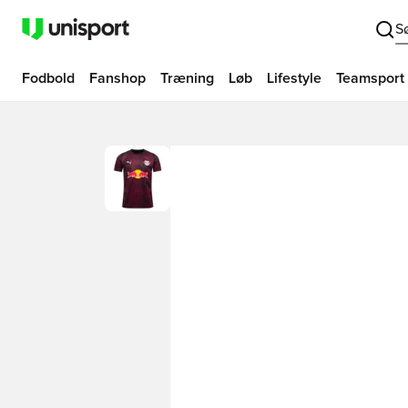
S
Fodbold
Fanshop
Træning
Løb
Lifestyle
Teamsport