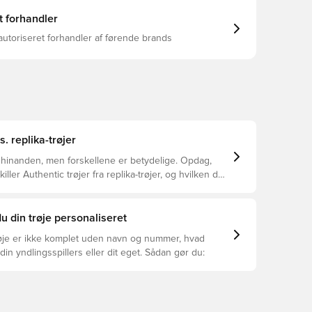
t forhandler
autoriseret forhandler af førende brands
s. replika-trøjer
 hinanden, men forskellene er betydelige. Opdag,
ller Authentic trøjer fra replika-trøjer, og hvilken der
or dig.
u din trøje personaliseret
øje er ikke komplet uden navn og nummer, hvad
din yndlingsspillers eller dit eget. Sådan gør du: