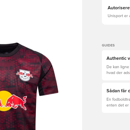
Autorisere
Unisport er 
GUIDES
Authentic v
De kan ligne
hvad der adski
er den rette f
Sådan får d
En fodboldtr
enten det er 