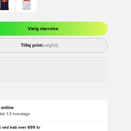
Vælg størrelse
l til at logge ind eller tilmelde dig som medlem
Tilføj print
(valgfrit)
 online
id:
1-3 hverdage
gt ved køb over 699 kr