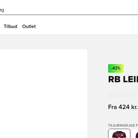
øg
Tilbud
Outlet
-
43
%
RB LEI
Fra
424 kr.
TILGÆNGELIGE 