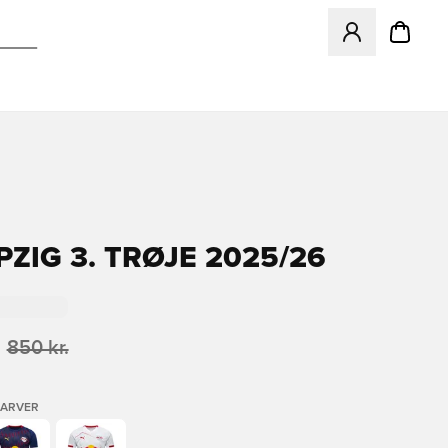
Åbner en Modal ti
PZIG 3. TRØJE 2025/26
850 kr.
FARVER