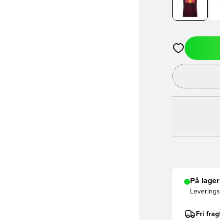
Åbner en Moda
På lager
Leveringst
Fri fra