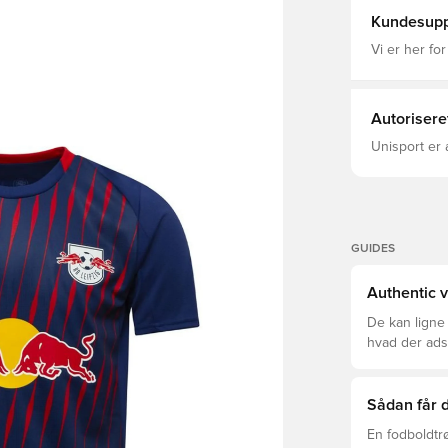
Regulär Clu
Empfohlen f
Kundesupp
16 Jahren
Vi er her for
Autorisere
Unisport er 
GUIDES
Authentic v
De kan ligne
hvad der adski
er den rette f
Sådan får d
En fodboldtr