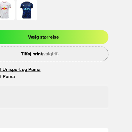
Vælg størrelse
l til at logge ind eller tilmelde dig som medlem
Tilføj print
(valgfrit)
f
Unisport og
Puma
f
Puma