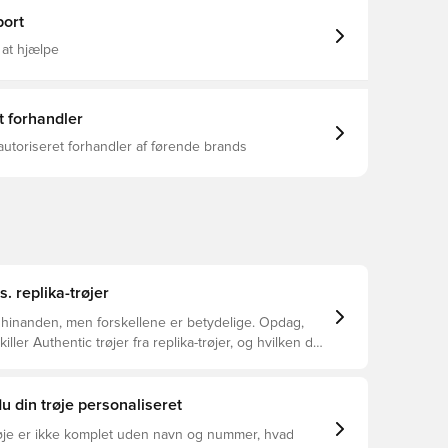
b und PUMA Branding-Details PUMA Teenager:
ür ältere Kinder und Teenager zwischen 8 und
ort
 at hjælpe
t forhandler
autoriseret forhandler af førende brands
s. replika-trøjer
 hinanden, men forskellene er betydelige. Opdag,
ller Authentic trøjer fra replika-trøjer, og hvilken der
or dig.
u din trøje personaliseret
øje er ikke komplet uden navn og nummer, hvad