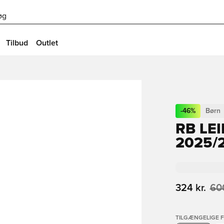
øg
Tilbud
Outlet
-
46
%
Børn
RB LE
2025/
324 kr.
600
TILGÆNGELIGE 