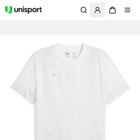
Åbner en Modal til at logge 