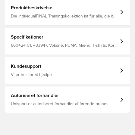
Produktbeskrivelse
Die individualFINAL Trainingskollektion ist für alle, die bei
jeder Trainingseinheit Vollgas geben. Mit auffallenden
Grafiken und leistungsorientiertem Design passt sie zu
Tempo, Präzision und Kreativität des modernen Fußballs.
Trainiere so, wie du spielst – schnell, konzentriert und
Specifikationer
bereit, Eindruck zu hinterlassen. Passform: Regulär
Ausschnitt: Rundhalsoberteil Kurze Ärmel Länge: Regulär
660424 01, 433947, Voksne, PUMA, Mænd, T-shirts, Kort
PUMA Branding-Details
ærmet, Outer Material: 100% Polyester; Back Panel: 100%
Polyester; Side Panel: 100% Polyester, Rød
Kundesupport
Vi er her for at hjælpe
Autoriseret forhandler
Unisport er autoriseret forhandler af førende brands