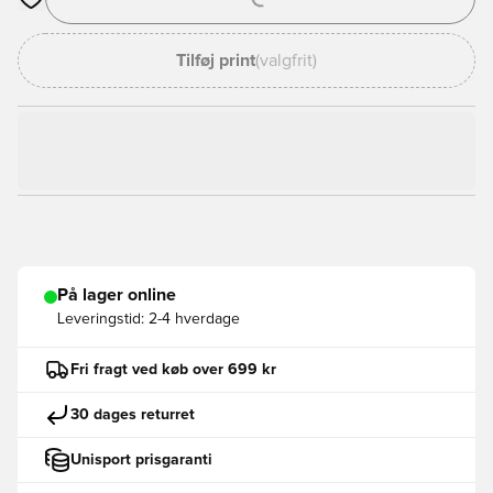
Åbner en Modal til at logge ind eller tilmelde dig som medlem
Tilføj print
(valgfrit)
På lager online
Leveringstid:
2-4 hverdage
Fri fragt ved køb over 699 kr
30 dages returret
Unisport prisgaranti