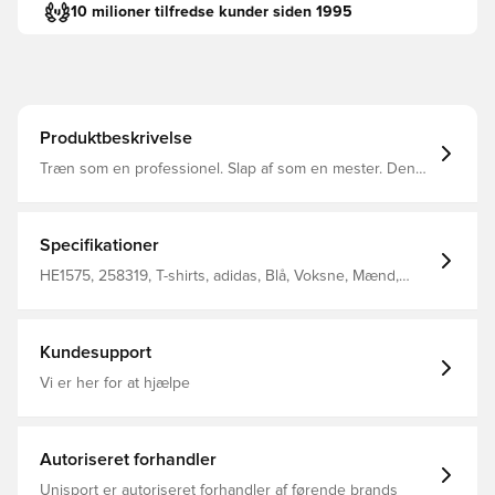
10 milioner tilfredse kunder siden 1995
Produktbeskrivelse
Træn som en professionel. Slap af som en mester. Denne
fodboldtrøje viser et rent, klassisk design med et adidas
Badge of Sport på brystet. Fugtabsorberende
AEROREADY holder dig tør og kølig, uanset om du spiller
en kickabout i parken eller nyder en aften i byen.
Specifikationer
Fremstillet af 100 % genbrugsmaterialer repræsenterer
dette produkt blot en af vores løsninger til at hjælpe med
HE1575, 258319, T-shirts, adidas, Blå, Voksne, Mænd,
at stoppe plastikaffald. Denne overdel kommer med
adidas Entrada, Kort ærmet
Unisport i nakken.
Kundesupport
Vi er her for at hjælpe
Autoriseret forhandler
Unisport er autoriseret forhandler af førende brands