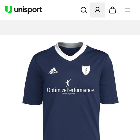
Åbner en Modal til at logge 