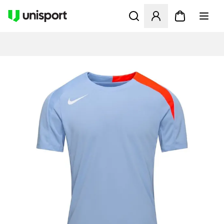
Åbner en Modal til at logge 