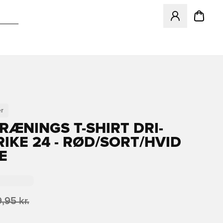
Åbner en Modal ti
r
TRÆNINGS T-SHIRT DRI-
RIKE 24 - RØD/SORT/HVID
E
,95 kr.