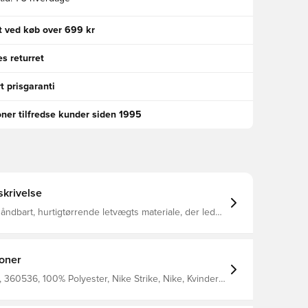
gt ved køb over 699 kr
s returret
t prisgaranti
oner tilfredse kunder siden 1995
krivelse
t åndbart, hurtigtørrende letvægts materiale, der leder
 kroppen, så du altid holdes tør, komfortabel og
kinstrikket så materialet føles blødt og stærkt Slim
llet i 100% polyester
ioner
360536, 100% Polyester, Nike Strike, Nike, Kvinder,
rt ærmet, Voksne, Rød