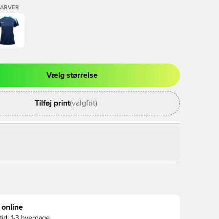
FARVER
Vælg størrelse
l til at logge ind eller tilmelde dig som medlem
Tilføj print
(valgfrit)
 online
id:
1-3 hverdage