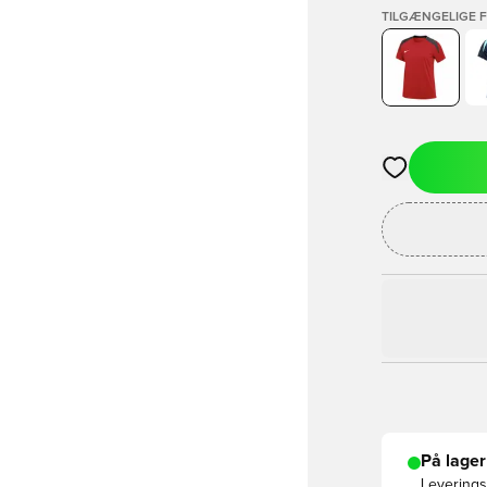
TILGÆNGELIGE 
Åbner en Moda
På lager
Leveringst