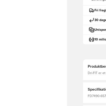
Fri fra
30 dage
Unispor
10 mili
Produktbes
Dri-FIT er e
fugt væk fra
fokuseret Mas
fit Fremsti
Specifikat
FD7490-657, 
T-shirts, Ko