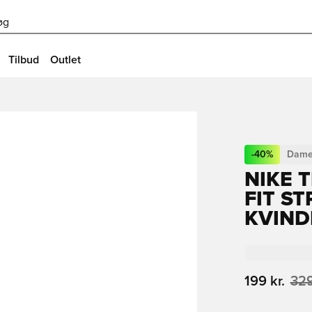
øg
Tilbud
Outlet
-
40
%
Dame
NIKE 
FIT ST
KVIND
199 kr.
329