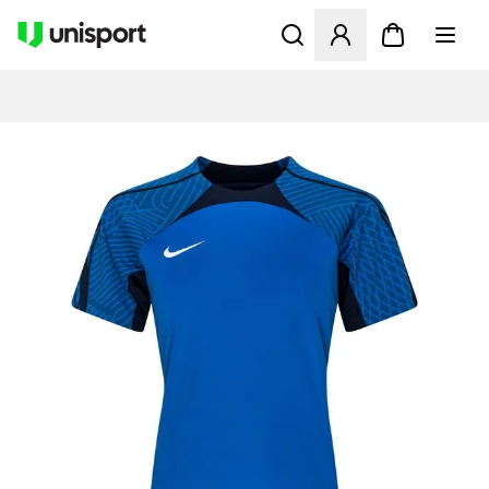
Åbner en Modal til at logge 