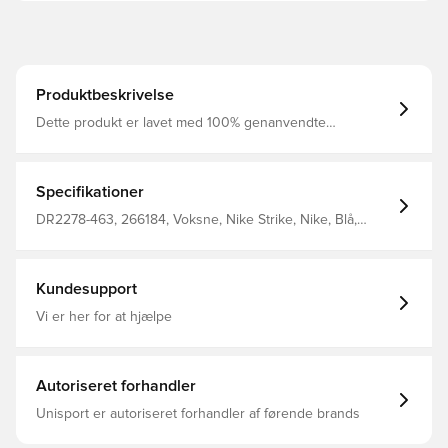
Produktbeskrivelse
Dette produkt er lavet med 100% genanvendte
polyesterfibre Dri-FIT er et åndbart, hurtigtørrende
letvægts materiale, der leder fugt væk fra kroppen, så du
altid holdes tør, komfortabel og fokuseret Maskinstrikket
så materialet føles blødt og stærkt Slim fit Fremstillet i
Specifikationer
100% polyester
DR2278-463, 266184, Voksne, Nike Strike, Nike, Blå,
Kvinder, T-shirts, Kort ærmet, This Product Is Made With
100% Recycled Polyester Fibers
Kundesupport
Vi er her for at hjælpe
Autoriseret forhandler
Unisport er autoriseret forhandler af førende brands