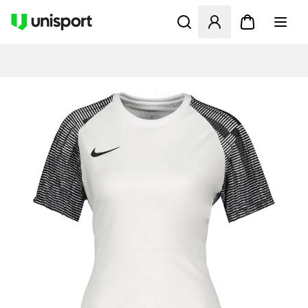
Åbner en Modal til at logge 