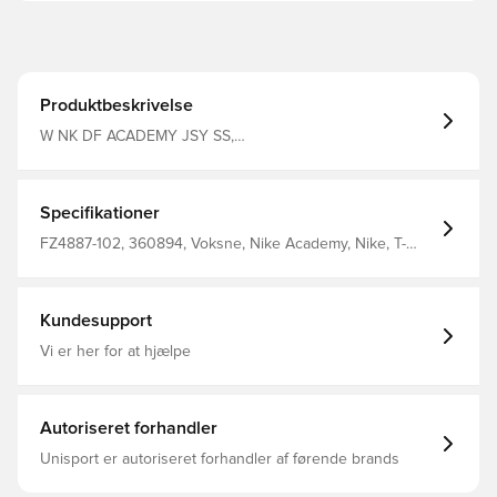
Produktbeskrivelse
W NK DF ACADEMY JSY SS,
WHITE/WHITE/BLACK/BLACK, L
Specifikationer
FZ4887-102, 360894, Voksne, Nike Academy, Nike, T-
shirts, Kort ærmet, Kvinder, This Product Is Made With
100% Recycled Polyester Fibers, Hvid
Kundesupport
Vi er her for at hjælpe
Autoriseret forhandler
Unisport er autoriseret forhandler af førende brands