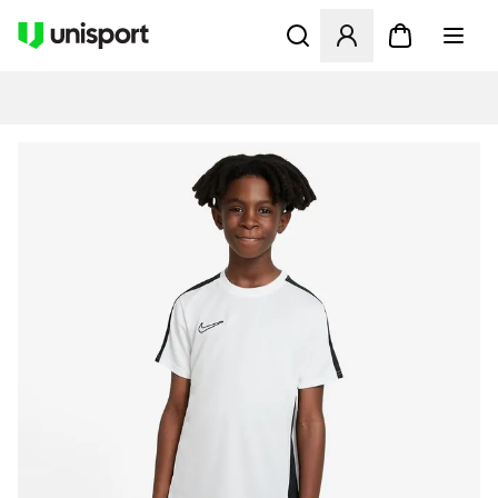
Åbner en Modal til at logge 