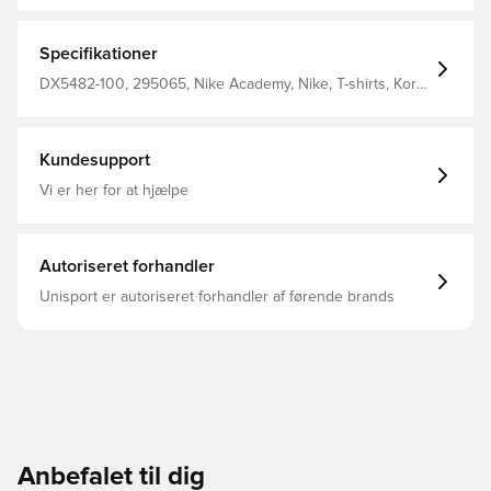
WHITE/BLACK/BLACK, XS
Specifikationer
DX5482-100, 295065, Nike Academy, Nike, T-shirts, Kort
ærmet, Børn, Kvinder, Mænd, This Product Is Made With
100% Recycled Polyester Fibers, Hvid
Kundesupport
Vi er her for at hjælpe
Autoriseret forhandler
Unisport er autoriseret forhandler af førende brands
Anbefalet til dig