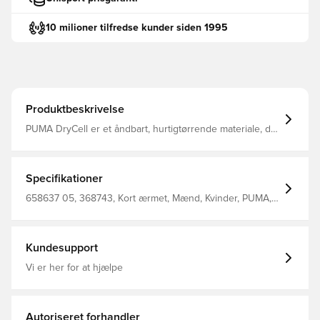
10 milioner tilfredse kunder siden 1995
Produktbeskrivelse
PUMA DryCell er et åndbart, hurtigtørrende materiale, der
transporterer fugt væk fra kroppen og holder dig tør og
behagelig hele tiden Regelmæssig pasform Fremstillet af
100% polyester
Specifikationer
658637 05, 368743, Kort ærmet, Mænd, Kvinder, PUMA,
T-shirts, Børn, Boy'S T-Shirt 100% Recycle Polyester
(Knitted), Grøn
Kundesupport
Vi er her for at hjælpe
Autoriseret forhandler