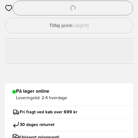
Åbner en Modal til at logge ind eller tilmelde dig som medlem
Tilføj print
(valgfrit)
På lager online
Leveringstid:
2-4 hverdage
Fri fragt ved køb over 699 kr
30 dages returret
Unisport prisgaranti