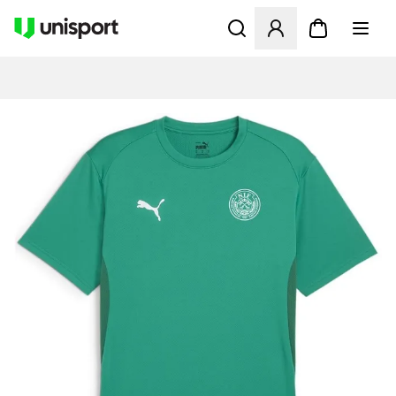
Åbner en Modal til at logge 