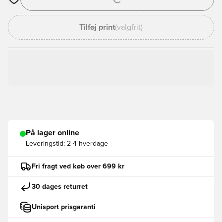
Åbner en Modal til at logge ind eller tilmelde dig som medlem
Tilføj print
(valgfrit)
På lager online
Leveringstid:
2-4 hverdage
Fri fragt ved køb over 699 kr
30 dages returret
Unisport prisgaranti