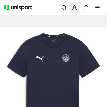
Åbner en Modal til at logge 