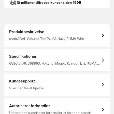
10 milioner tilfredse kunder siden 1995
Produktbeskrivelse
teamGOAL Casuals Tee PUMA Navy-PUMA Whit
Specifikationer
658615 06, 368963, Voksne, Mænd, Kvinder, Blå, PUMA,
T-shirts, Kort ærmet, Main Material 1: 78 Cotton, 22 Cotton
Recycled - Single Jersey - 160.00 G/M² - Piece Dyed -
Chemical- Regular Finishing
Kundesupport
Vi er her for at hjælpe
Autoriseret forhandler
Unisport er autoriseret forhandler af førende brands