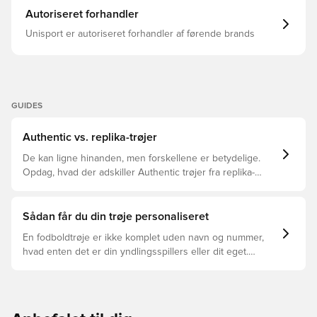
Autoriseret forhandler
Unisport er autoriseret forhandler af førende brands
GUIDES
Authentic vs. replika-trøjer
De kan ligne hinanden, men forskellene er betydelige.
Opdag, hvad der adskiller Authentic trøjer fra replika-
trøjer, og hvilken der er den rette for dig.
Sådan får du din trøje personaliseret
En fodboldtrøje er ikke komplet uden navn og nummer,
hvad enten det er din yndlingsspillers eller dit eget.
Sådan gør du: