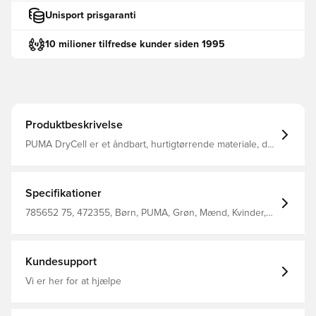
Unisport prisgaranti
10 milioner tilfredse kunder siden 1995
Produktbeskrivelse
PUMA DryCell er et åndbart, hurtigtørrende materiale, der
leder fugt væk fra kroppen, så du holdes tør, komfortabel
og fokuseret til enhver tid Samme design som spillerne
bruger Normal pasform Fremstillet af 100% polyester.
Specifikationer
785652 75, 472355, Børn, PUMA, Grøn, Mænd, Kvinder,
Fodboldtrøjer, Målmandssæt, Fantrøjer, 2026/27, Kort
ærmet
Kundesupport
Vi er her for at hjælpe