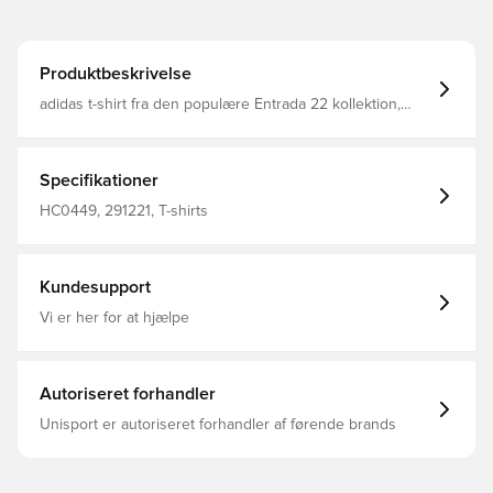
Produktbeskrivelse
adidas t-shirt fra den populære Entrada 22 kollektion,
som er designet til at give optimal bevægelsesfrihed og
fuld komfort hele dagen Med V-hals Regular fit Fremstillet
i 100% bomuld. Denne overdel kommer med Unisport i
nakken.
Specifikationer
HC0449, 291221, T-shirts
Kundesupport
Vi er her for at hjælpe
Autoriseret forhandler
Unisport er autoriseret forhandler af førende brands