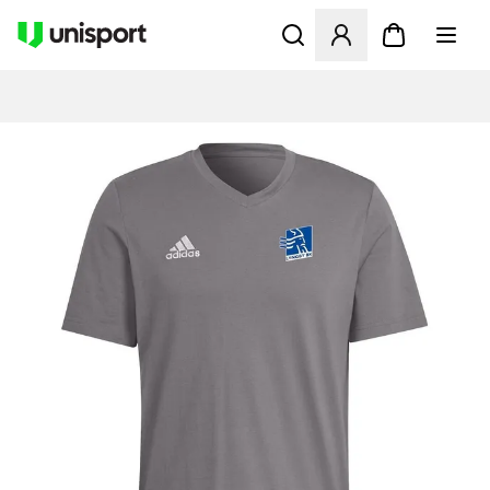
Åbner en Modal til at logge 