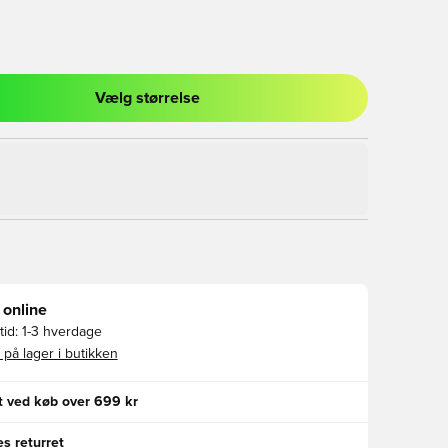
Vælg størrelse
l til at logge ind eller tilmelde dig som medlem
 online
id:
1-3 hverdage
 på lager i butikken
gt ved køb over 699 kr
s returret