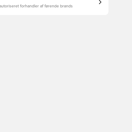
ling Varmetrykt klubmærke
autoriseret forhandler af førende brands