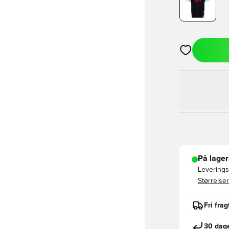
Åbner en Moda
På lager
Leveringst
Størrelser
Fri fra
30 dage