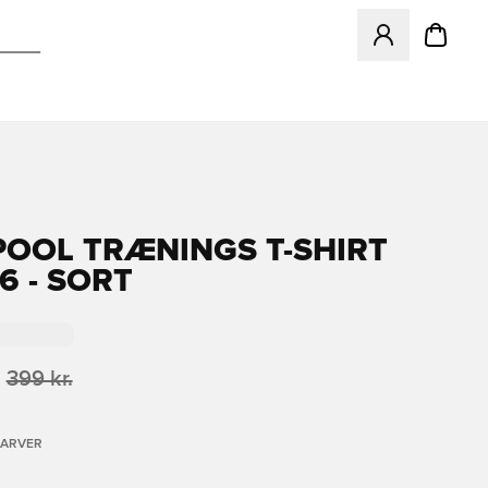
Åbner en Modal ti
POOL TRÆNINGS T-SHIRT
6 - SORT
399 kr.
FARVER