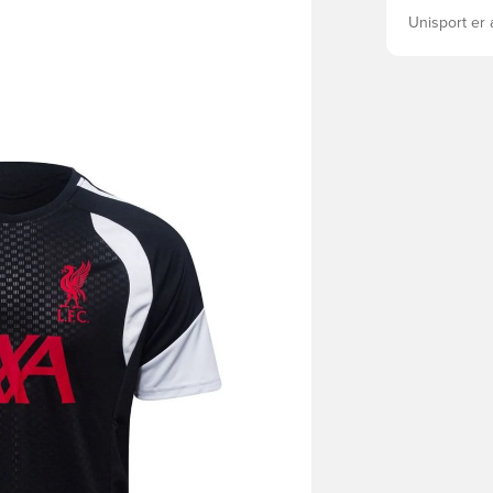
Grafikfortæl
Unisport er 