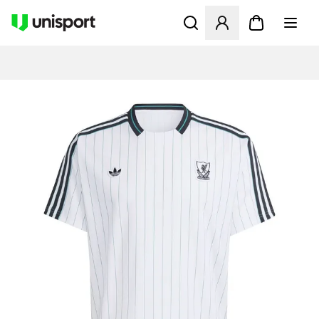
Åbner en Modal til at logge 