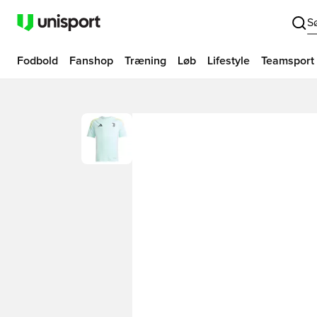
S
Fodbold
Fanshop
Træning
Løb
Lifestyle
Teamsport