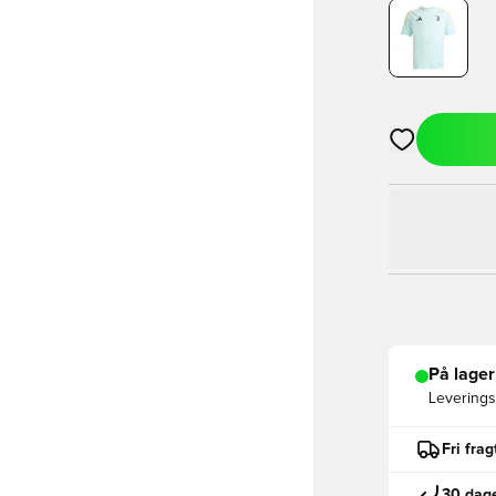
Åbner en Moda
På lager
Leveringst
Fri fra
30 dage