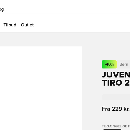
øg
Tilbud
Outlet
-
40
%
Børn
JUVEN
TIRO 
Fra
229 kr.
TILGÆNGELIGE 