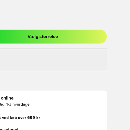
Vælg størrelse
l til at logge ind eller tilmelde dig som medlem
 online
id:
1-3 hverdage
gt ved køb over 699 kr
s returret