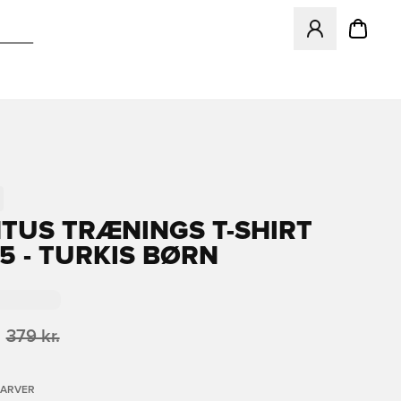
Åbner en Modal ti
TUS TRÆNINGS T-SHIRT
25 - TURKIS BØRN
379 kr.
FARVER