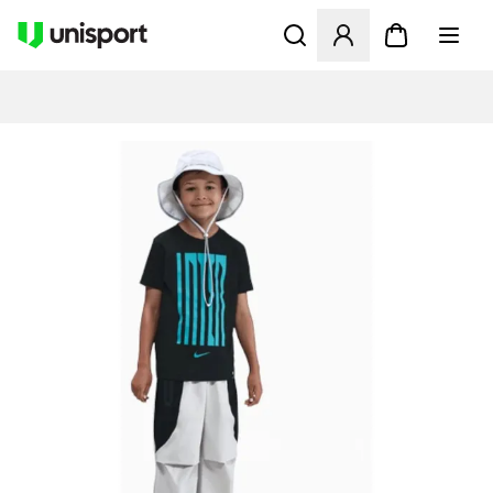
Åbner en Modal til at logge 