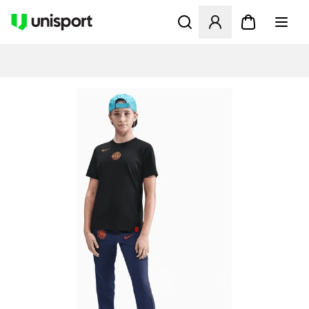
Åbner en Modal til at logge 