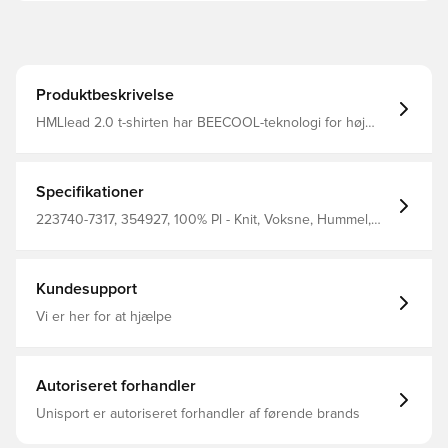
Produktbeskrivelse
HMLlead 2.0 t-shirten har BEECOOL-teknologi for høj
åndbarhed og hurtig tørring Designet i en normal
pasform, da det sikrer komfort og ydeevne under enhver
aktivitet Chevrons på skuldrene og hummel-logo på
brystet fuldender looket Fremstillet af 100% polyester.
Specifikationer
223740-7317, 354927, 100% Pl - Knit, Voksne, Hummel,
Mænd, T-shirts, Kort ærmet, Blå
Kundesupport
Vi er her for at hjælpe
Autoriseret forhandler
Unisport er autoriseret forhandler af førende brands