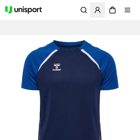
Åbner en Modal til at logge 