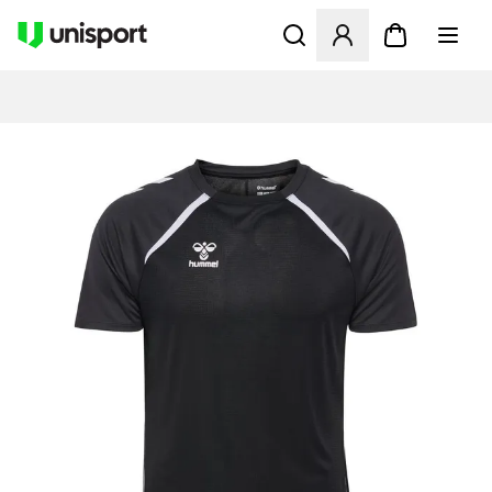
Åbner en Modal til at logge 