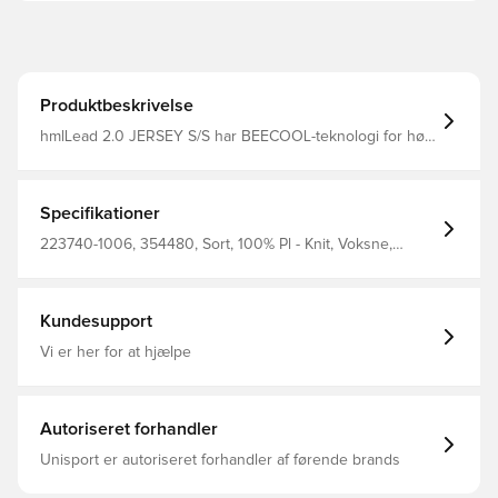
Produktbeskrivelse
hmlLead 2.0 JERSEY S/S har BEECOOL-teknologi for høj
åndbarhed og hurtig tørring. Denne T-shirt er designet i
en normal pasform og sikrer komfort og ydeevne under
enhver aktivitet. Chevrons på skuldrene og hummel-logo
på brystet fuldender looket.
Specifikationer
223740-1006, 354480, Sort, 100% Pl - Knit, Voksne,
Hummel, Mænd, T-shirts, Kort ærmet
Kundesupport
Vi er her for at hjælpe
Autoriseret forhandler
Unisport er autoriseret forhandler af førende brands