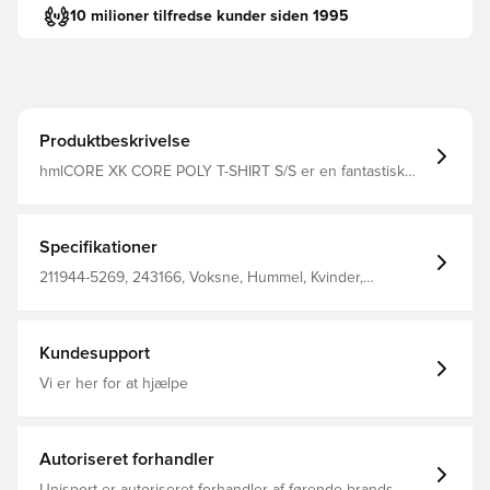
10 milioner tilfredse kunder siden 1995
Produktbeskrivelse
hmlCORE XK CORE POLY T-SHIRT S/S er en fantastisk
tilføjelse til din activewear-kollektion Denne kortærmede
hummel® T-shirt er fremstillet af interlockstof med
polyester og BEECOOL® teknologi Det betyder, at den
holder dig nedkølet, mens du træner og er holdbar, så
Specifikationer
den kan bruges igen og igen De printede vinkler og
logoet tilføjer et strejf af stil Fremstillet i 100% polyester.
211944-5269, 243166, Voksne, Hummel, Kvinder,
Fodboldtrøjer, Bedre, Kort ærmet, Gul, 100% Pl - Knit
Kundesupport
Vi er her for at hjælpe
Autoriseret forhandler