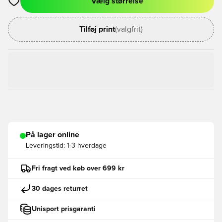
Vælg størrelse
Åbner en Modal til at logge ind eller tilmelde dig som medlem
Tilføj print
(valgfrit)
På lager online
Leveringstid:
1-3 hverdage
Fri fragt ved køb over 699 kr
30 dages returret
Unisport prisgaranti