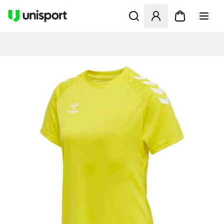
Åbner en Modal til at logge 