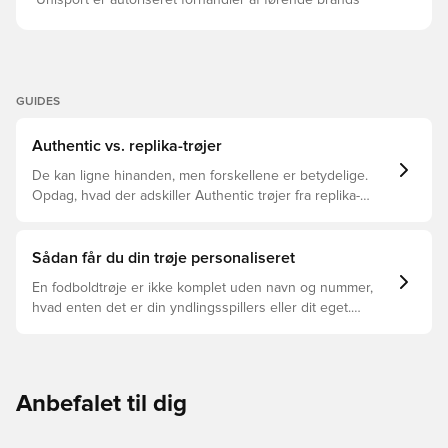
Unisport er autoriseret forhandler af førende brands
GUIDES
Authentic vs. replika-trøjer
De kan ligne hinanden, men forskellene er betydelige.
Opdag, hvad der adskiller Authentic trøjer fra replika-
trøjer, og hvilken der er den rette for dig.
Sådan får du din trøje personaliseret
En fodboldtrøje er ikke komplet uden navn og nummer,
hvad enten det er din yndlingsspillers eller dit eget.
Sådan gør du:
Anbefalet til dig