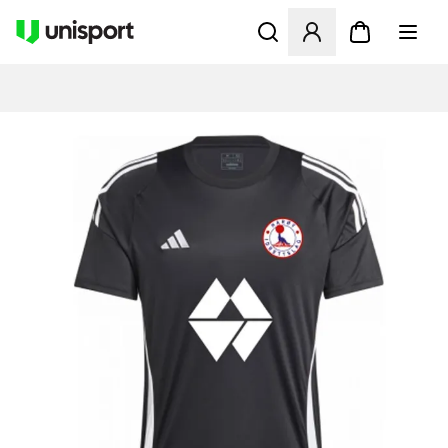
Åbner en Modal til at logge 