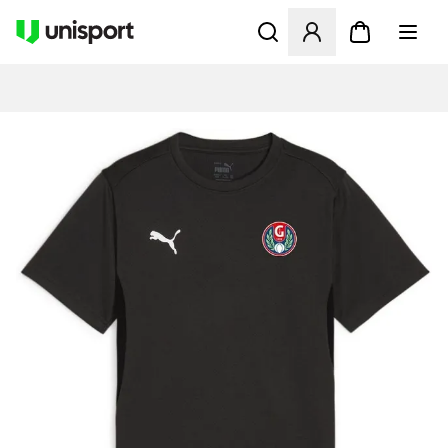
Åbner en Modal til at logge 