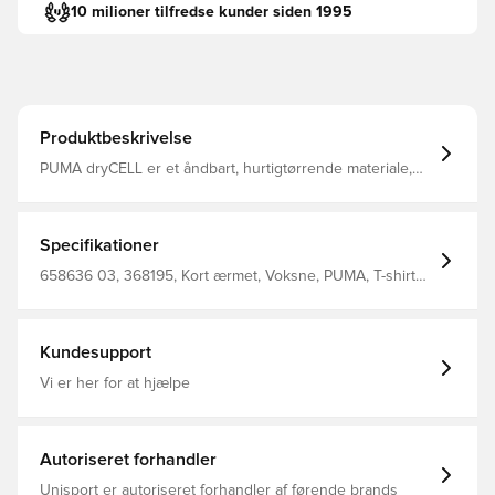
10 milioner tilfredse kunder siden 1995
Produktbeskrivelse
PUMA dryCELL er et åndbart, hurtigtørrende materiale,
der leder fugt væk fra kroppen, så du altid holdes tør og
komfortabel Regular fit Fremstillet i 100% polyester
Specifikationer
658636 03, 368195, Kort ærmet, Voksne, PUMA, T-shirts,
Sort, Men'S T-Shirt 100% Recycle Polyester (Knitted)
Kundesupport
Vi er her for at hjælpe
Autoriseret forhandler
Unisport er autoriseret forhandler af førende brands