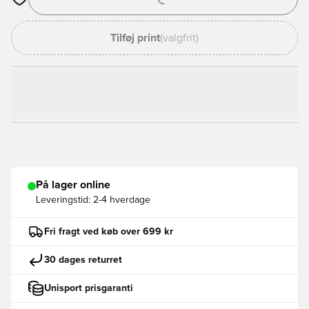
Åbner en Modal til at logge ind eller tilmelde dig som medlem
Tilføj print
(valgfrit)
På lager online
Leveringstid:
2-4 hverdage
Fri fragt ved køb over 699 kr
30 dages returret
Unisport prisgaranti