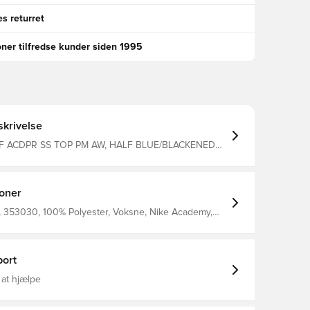
s returret
oner tilfredse kunder siden 1995
krivelse
F ACDPR SS TOP PM AW, HALF BLUE/BLACKENED
ioner
 353030, 100% Polyester, Voksne, Nike Academy,
ænd, T-shirts, EM, Kort ærmet
ort
 at hjælpe