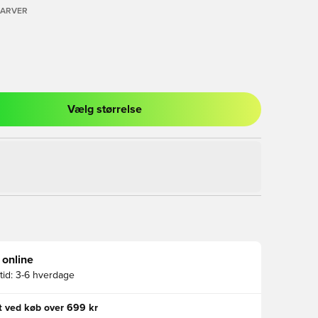
FARVER
Vælg størrelse
l til at logge ind eller tilmelde dig som medlem
 online
id:
3-6 hverdage
gt ved køb over 699 kr