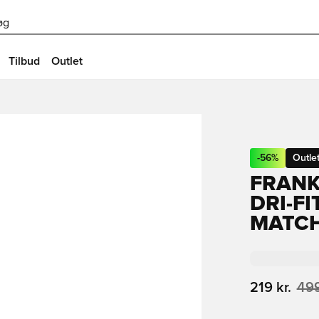
øg
Tilbud
Outlet
-
56
%
Outle
FRANK
DRI-F
MATCH
219 kr.
499