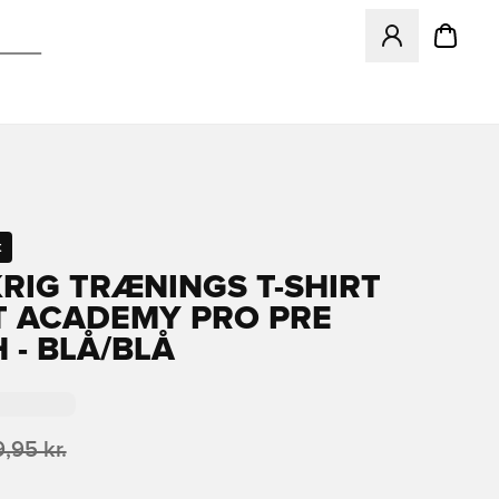
Åbner en Modal ti
t
RIG TRÆNINGS T-SHIRT
IT ACADEMY PRO PRE
 - BLÅ/BLÅ
,95 kr.