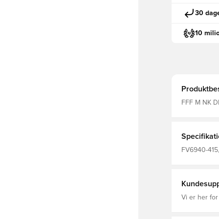
30 dage
10 mili
Produktbes
FFF M NK D
BLUE, S
Specifikat
FV6940-415,
Nike, Blå, M
Kundesupp
Vi er her for