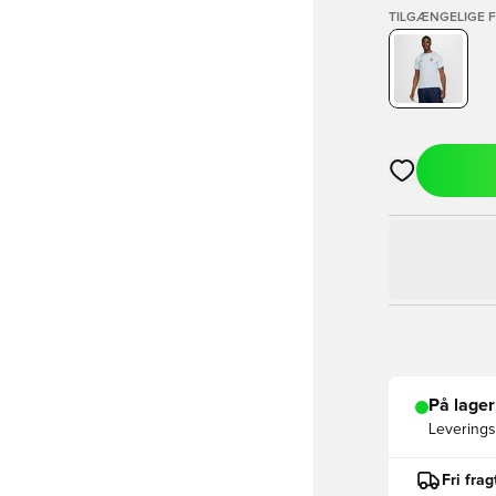
TILGÆNGELIGE 
Åbner en Moda
På lager
Leveringst
Fri fra