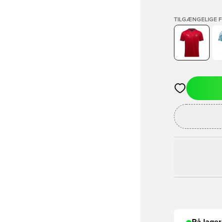
TILGÆNGELIGE 
Åbner en Moda