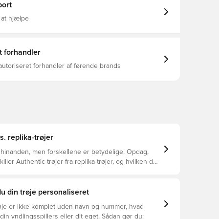
Jacquard Ausschnitt: V-Ausschnitt Kurze Ärmel
sing - Drycell (Fun/001),
ort
ze für Luftzirkulation Team und PUMA Branding-
A Teenager: Empfohlen für ältere Kinder und
 at hjælpe
ischen 8 und 16 Jahren
t forhandler
autoriseret forhandler af førende brands
s. replika-trøjer
 hinanden, men forskellene er betydelige. Opdag,
ller Authentic trøjer fra replika-trøjer, og hvilken der
or dig.
u din trøje personaliseret
øje er ikke komplet uden navn og nummer, hvad
din yndlingsspillers eller dit eget. Sådan gør du: