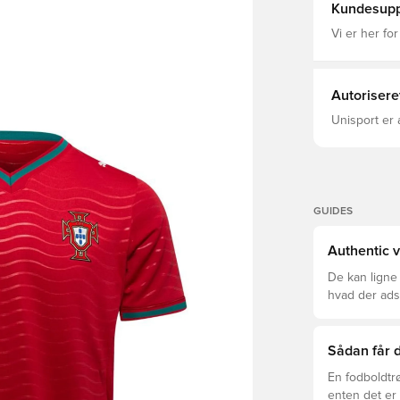
Doubleface-
Chemical Recycling, Mechanical - Embos
Kundesupp
Mesh-Einsät
2026/27
Details PUM
Vi er her for
Teenager zw
Autorisere
Unisport er 
GUIDES
Authentic v
De kan ligne
hvad der adski
er den rette f
Sådan får d
En fodboldtr
enten det er 