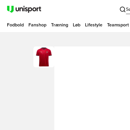
S
Fodbold
Fanshop
Træning
Løb
Lifestyle
Teamsport