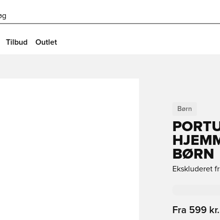
øg
Tilbud
Outlet
Børn
PORT
HJEMM
BØRN
Ekskluderet f
Fra
599 kr.