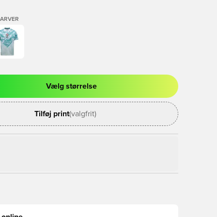
FARVER
Vælg størrelse
l til at logge ind eller tilmelde dig som medlem
Tilføj print
(valgfrit)