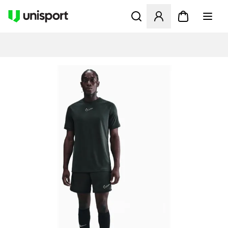
Åbner en Modal til at logge 