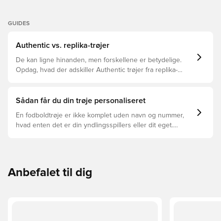
GUIDES
Authentic vs. replika-trøjer
De kan ligne hinanden, men forskellene er betydelige.
Opdag, hvad der adskiller Authentic trøjer fra replika-
trøjer, og hvilken der er den rette for dig.
Sådan får du din trøje personaliseret
En fodboldtrøje er ikke komplet uden navn og nummer,
hvad enten det er din yndlingsspillers eller dit eget.
Sådan gør du:
Anbefalet til dig