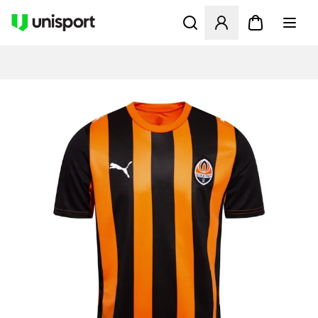
Åbner en Modal til at logge 