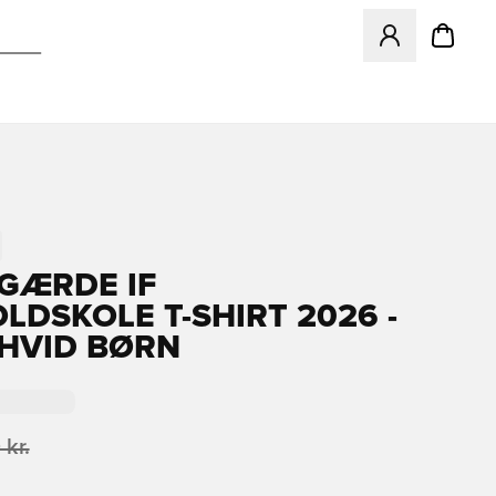
Åbner en Modal ti
GÆRDE IF
LDSKOLE T-SHIRT 2026 -
HVID BØRN
 kr.