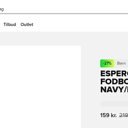
øg
Tilbud
Outlet
-
27
%
Børn
ESPER
FODBO
NAVY/
159 kr.
219