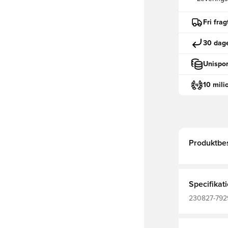
Fri fra
30 dage
Unispor
10 mili
Produktbes
Specifikat
230827-7929
Hummel, Mænd