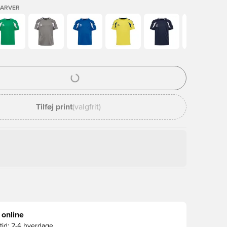
FARVER
l til at logge ind eller tilmelde dig som medlem
Tilføj print
(valgfrit)
 online
id:
2-4 hverdage