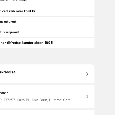
gt ved køb over 699 kr
s returret
t prisgaranti
oner tilfredse kunder siden 1995
krivelse
ioner
, 477257, 100% Pl - Knit, Børn, Hummel Core,
, Kvinder, T-shirts, Kort ærmet, Blå