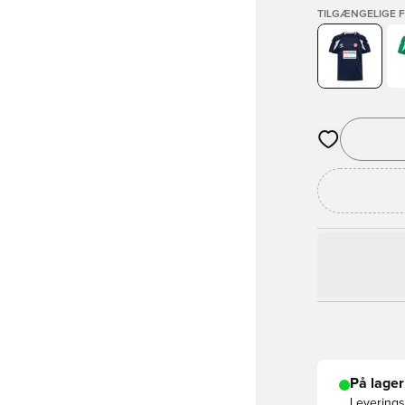
TILGÆNGELIGE 
Åbner en Moda
På lager
Leveringst