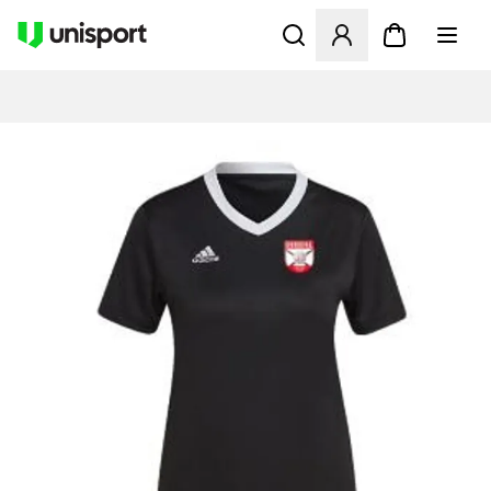
Åbner en Modal til at logge 