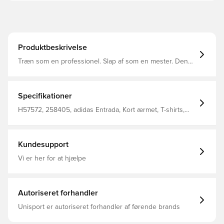
Produktbeskrivelse
Træn som en professionel. Slap af som en mester. Denne
fodboldtrøje viser et rent, klassisk design med et adidas
Badge of Sport på brystet. Fugtabsorberende
AEROREADY holder dig tør og kølig, uanset om du spiller
en kickabout i parken eller nyder en aften i byen.
Specifikationer
Fremstillet af 100 % genbrugsmaterialer repræsenterer
dette produkt blot en af vores løsninger til at hjælpe med
H57572, 258405, adidas Entrada, Kort ærmet, T-shirts,
at stoppe plastikaffald.
Kvinder, Sort, adidas, Voksne
Kundesupport
Vi er her for at hjælpe
Autoriseret forhandler
Unisport er autoriseret forhandler af førende brands