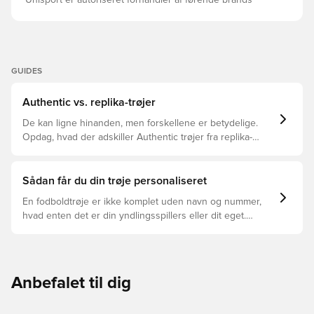
Unisport er autoriseret forhandler af førende brands
GUIDES
Authentic vs. replika-trøjer
De kan ligne hinanden, men forskellene er betydelige.
Opdag, hvad der adskiller Authentic trøjer fra replika-
trøjer, og hvilken der er den rette for dig.
Sådan får du din trøje personaliseret
En fodboldtrøje er ikke komplet uden navn og nummer,
hvad enten det er din yndlingsspillers eller dit eget.
Sådan gør du:
Anbefalet til dig