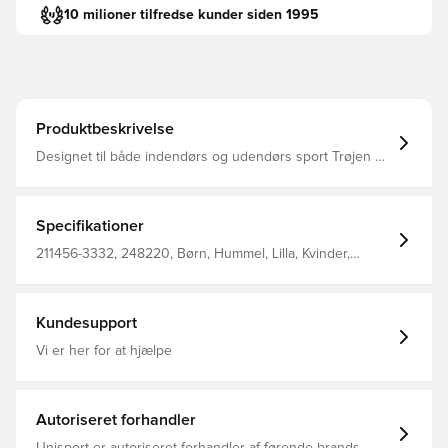
10 milioner tilfredse kunder siden 1995
Produktbeskrivelse
Designet til både indendørs og udendørs sport Trøjen er
udført i slidstærk dobbeltstrikket polyester, der kan klare
lidt af hvert Denne hummel® trøje har også BEECOOL®
stofteknologi, som holder dig kølig og tør takket være høj
åndbarhed og hurtigtørrende egenskaber Fremstillet i
Specifikationer
100% polyester.
211456-3332, 248220, Børn, Hummel, Lilla, Kvinder,
Mænd, Fodboldtrøjer, Bedre, Kort ærmet, 100% Pl - Knit
Kundesupport
Vi er her for at hjælpe
Autoriseret forhandler