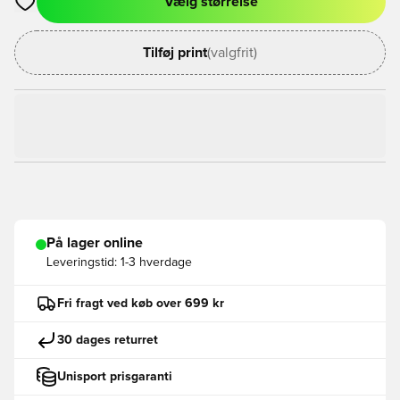
Vælg størrelse
Åbner en Modal til at logge ind eller tilmelde dig som medlem
Tilføj print
(valgfrit)
På lager online
Leveringstid:
1-3 hverdage
Fri fragt ved køb over 699 kr
30 dages returret
Unisport prisgaranti