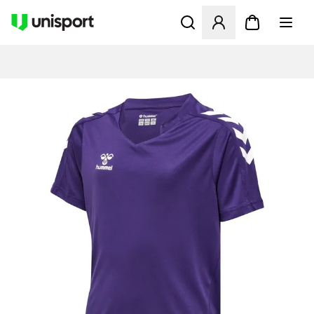
Åbner en Modal til at logge 