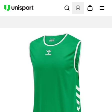
Åbner en Modal til at logge 