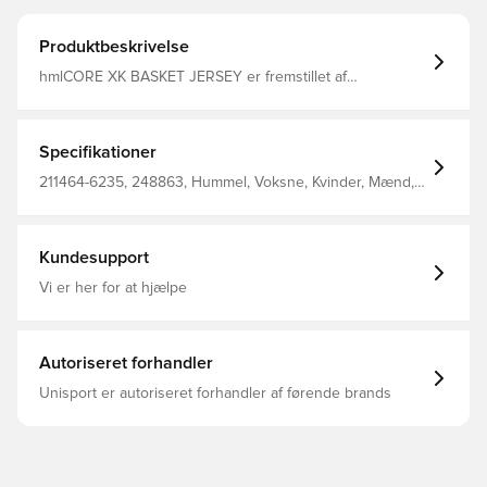
Produktbeskrivelse
hmlCORE XK BASKET JERSEY er fremstillet af
interlockstof for at give dig suveræn komfort og
fleksibilitet til kamp og træning. Den unikke hummel®
BEECOOL® behandling sikrer, at du kan holde fokus på
spillet, mens smarte signaturvinkler og logo sørger for
Specifikationer
stilen.
211464-6235, 248863, Hummel, Voksne, Kvinder, Mænd,
T-shirts, Grøn, 100% Pl - Knit
Kundesupport
Vi er her for at hjælpe
Autoriseret forhandler
Unisport er autoriseret forhandler af førende brands