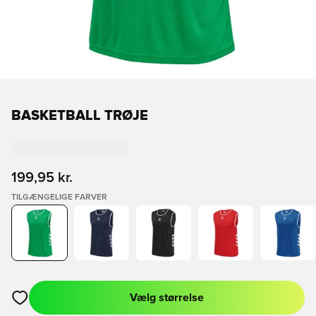
BASKETBALL TRØJE
199,95 kr.
TILGÆNGELIGE FARVER
Vælg størrelse
Åbner en Modal til at logge ind eller tilmelde dig som medlem