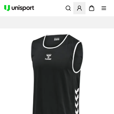
Åbner en Modal til at logge 