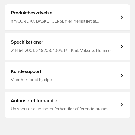
Produktbeskrivelse
hmlCORE XK BASKET JERSEY er fremstillet af
interlockstof for at give dig suveræn komfort og
fleksibilitet til kamp og træning. Den unikke hummel®
BEECOOL® behandling sikrer, at du kan holde fokus på
spillet, mens smarte signaturvinkler og logo sørger for
Specifikationer
stilen.
211464-2001, 248208, 100% Pl - Knit, Voksne, Hummel,
Sort, Mænd, T-shirts, Ærmeløse
Kundesupport
Vi er her for at hjælpe
Autoriseret forhandler
Unisport er autoriseret forhandler af førende brands