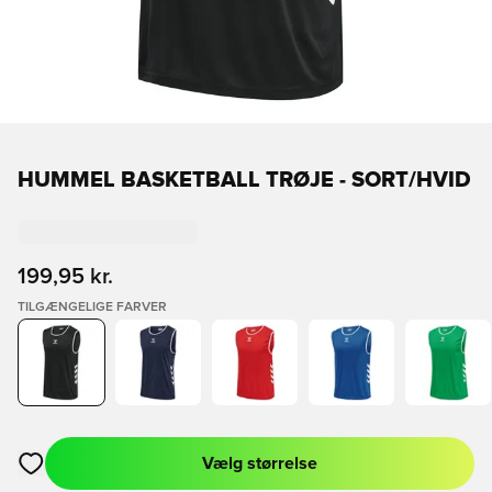
HUMMEL BASKETBALL TRØJE - SORT/HVID
199,95 kr.
TILGÆNGELIGE FARVER
Vælg størrelse
Åbner en Modal til at logge ind eller tilmelde dig som medlem