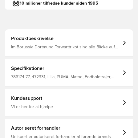
10 milioner tilfredse kunder siden 1995
Produktbeskrivelse
Im Borussia Dortmund Torwarttrikot sind alle Blicke auf
dich gerichtet. Dieses Trikot mit dryCELL Technologie
wurde für schnelle Paraden, mutige Moves und
ultimativen Fokus entwickelt. Gemacht für Keeper, die
den Strafraum kontrollieren. Entworfen für: Fußball
Specifikationer
Passform: Regulär Länge: Regulär Ausschnitt:
Rundhalsausschnitt Hauptmaterial: Doubleface-Jacquard
786174 77, 472331, Lilla, PUMA, Mænd, Fodboldtrøjer,
Kurze Ärmel
Målmandssæt, Fantrøjer, Voksne, Kort ærmet, Outer
Material: 100% Polyester; Rib: 3% Elastane, 97% Polyester,
2026/27
Kundesupport
Vi er her for at hjælpe
Autoriseret forhandler
Unisport er autoriseret forhandler af førende brands