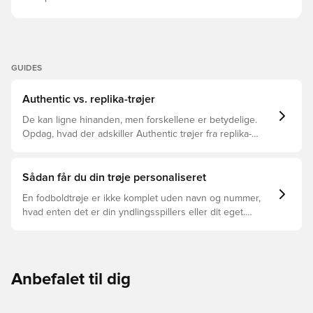
GUIDES
Authentic vs. replika-trøjer
De kan ligne hinanden, men forskellene er betydelige.
Opdag, hvad der adskiller Authentic trøjer fra replika-
trøjer, og hvilken der er den rette for dig.
Sådan får du din trøje personaliseret
En fodboldtrøje er ikke komplet uden navn og nummer,
hvad enten det er din yndlingsspillers eller dit eget.
Sådan gør du:
Anbefalet til dig