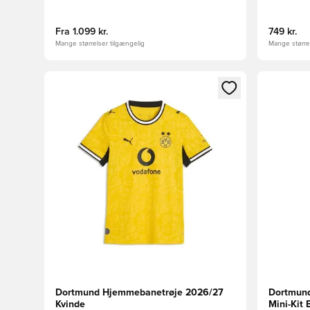
Fra
1.099 kr.
749 kr.
Mange størrelser tilgængelig
Mange størrel
Åbner en Modal til at logge ind eller tilmelde dig so
Åbner en 
Dortmund Hjemmebanetrøje 2026/27
Dortmun
Kvinde
Mini-Kit 