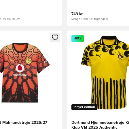
749 kr.
, 110 cm, 116 cm
Mange størrelser tilgængelig
m medlem
Modal til at logge ind eller tilmelde dig som medlem
Åbner en Modal til at logge i
-60%
Player edition
 Målmandstrøje 2026/27
Dortmund Hjemmebanetrøje K
Klub VM 2025 Authentic