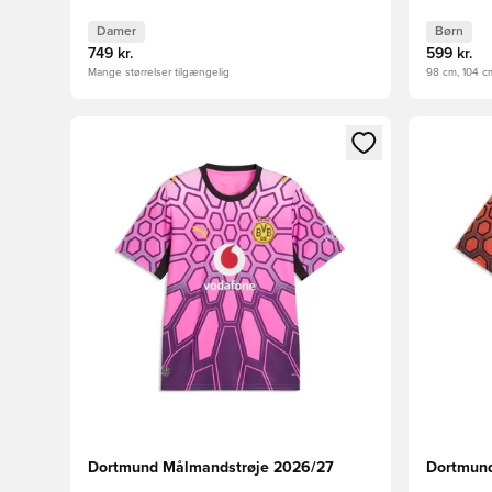
Damer
Børn
749 kr.
599 kr.
Mange størrelser tilgængelig
98 cm, 104 cm
Åbner en Modal til at logge ind eller tilmelde dig so
Åbner en 
Dortmund Målmandstrøje 2026/27
Dortmund