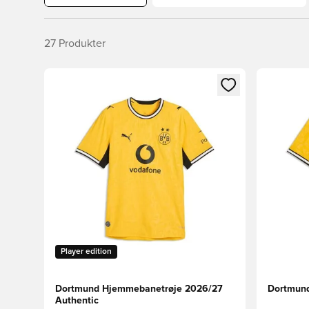
27
Produkter
Åbner en Modal til at logge ind eller tilmelde dig so
Åbner en 
Player edition
Dortmund Hjemmebanetrøje 2026/27
Dortmun
Authentic