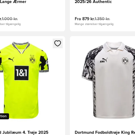
 Lange Ærmer
2025/26 Authentic
r.
1.000 kr.
Fra
879 kr.
1.350 kr.
ser tilgængelig
Mange størrelser tilgængelig
m medlem
Modal til at logge ind eller tilmelde dig som medlem
Åbner en Modal til at logge i
ition
 Jubilæum 4. Trøje 2025
Dortmund Fodboldtrøje King Re