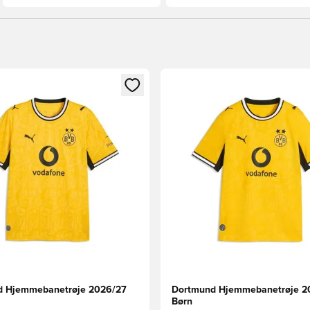
m medlem
Modal til at logge ind eller tilmelde dig som medlem
Åbner en Modal til at logge i
d Hjemmebanetrøje 2026/27
Dortmund Hjemmebanetrøje 2
Børn