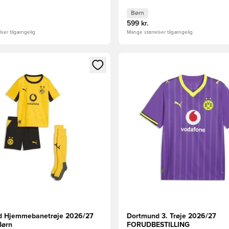
Børn
599 kr.
ser tilgængelig
Mange størrelser tilgængelig
m medlem
Modal til at logge ind eller tilmelde dig som medlem
Åbner en Modal til at logge i
d Hjemmebanetrøje 2026/27
Dortmund 3. Trøje 2026/27
Børn
FORUDBESTILLING