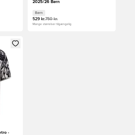
2025/26 Børn
Børn
529 kr.
750 kr.
Mange størrelser tilgængelig
nd eller tilmelde dig som medlem
tro -