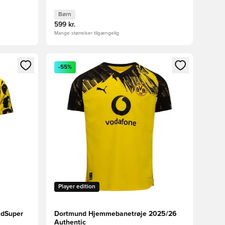
Børn
599 kr.
Mange størrelser tilgængelig
nd eller tilmelde dig som medlem
Åbner en Modal til at logge ind eller tilmelde di
-55%
Player edition
idSuper
Dortmund Hjemmebanetrøje 2025/26
Authentic