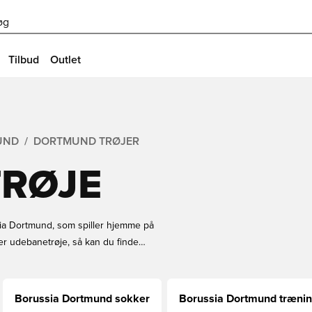
øg
Tilbud
Outlet
UND
DORTMUND TRØJER
RØJE
sia Dortmund, som spiller hjemme på
er udebanetrøje, så kan du finde
å tryk på trøjer, så vælg imellem
. Altid lynhurtig levering hos
Borussia Dortmund sokker
Borussia Dortmund trænin