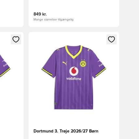
849 kr.
Mange størrelser tilgængelig
nd eller tilmelde dig som medlem
Åbner en Modal til at logge ind eller tilmelde di
Dortmund 3. Trøje 2026/27 Børn