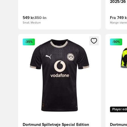
2025/26
549 kr.
850 kr.
Fra
749 k
Small, Medium
Mange størrel
Åbner en Modal til at logge ind eller tilmelde dig so
Åbner en 
-35%
-50%
Player ed
Dortmund Spilletrøje Special Edition
Dortmund