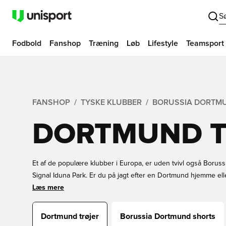
S
Fodbold
Fanshop
Træning
Løb
Lifestyle
Teamsport
FANSHOP
TYSKE KLUBBER
BORUSSIA DORTM
DORTMUND T
Et af de populære klubber i Europa, er uden tvivl også Borus
Signal Iduna Park. Er du på jagt efter en Dortmund hjemme ell
dem lige her i vores Dortmund fodboldtrøjeshop. Du kan også f
Læs mere
dine yndlingspillere eller få dit eget navn og nummer på trøjen
Unisport!
Dortmund trøjer
Borussia Dortmund shorts