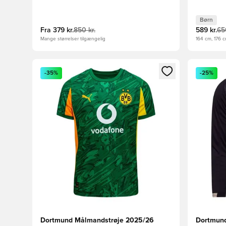
Børn
Fra
379 kr.
850 kr.
589 kr.
65
Mange størrelser tilgængelig
164 cm, 176 
Åbner en Modal til at logge ind eller tilmelde dig so
Åbner en 
-35%
-25%
Dortmund Målmandstrøje 2025/26
Dortmund 