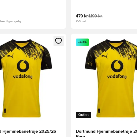
479 kr.
1.199 kr.
ser tilgængelig
X-Small
m medlem
Modal til at logge ind eller tilmelde dig som medlem
Åbner en Modal til at logge i
-49%
Outlet
d Hjemmebanetrøje 2025/26
Dortmund Hjemmebanetrøje 2
Børn