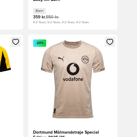
Børn
359 kr.
550 kr.
0-2 Years, 0-2 Years, 0-2 Years, 0-2 Years
nd eller tilmelde dig som medlem
Åbner en Modal til at logge ind eller tilmelde di
-20%
Dortmund Målmandstrøje Special