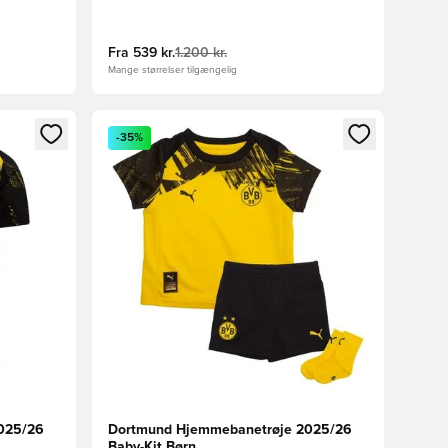
Fra
539 kr.
1.200 kr.
Mange størrelser tilgængelig
nd eller tilmelde dig som medlem
Åbner en Modal til at logge ind eller tilmelde di
-35%
025/26
Dortmund Hjemmebanetrøje 2025/26
Baby-Kit Børn