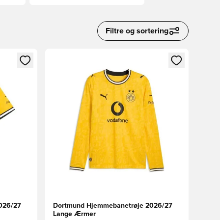
Filtre og sortering
nd eller tilmelde dig som medlem
Åbner en Modal til at logge ind eller tilmelde di
026/27
Dortmund Hjemmebanetrøje 2026/27
Lange Ærmer