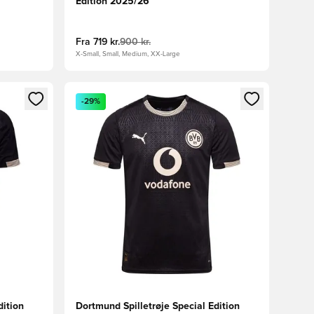
Edition 2025/26
Fra
719 kr.
900 kr.
X-Small, Small, Medium, XX-Large
nd eller tilmelde dig som medlem
Åbner en Modal til at logge ind eller tilmelde di
-29%
dition
Dortmund Spilletrøje Special Edition