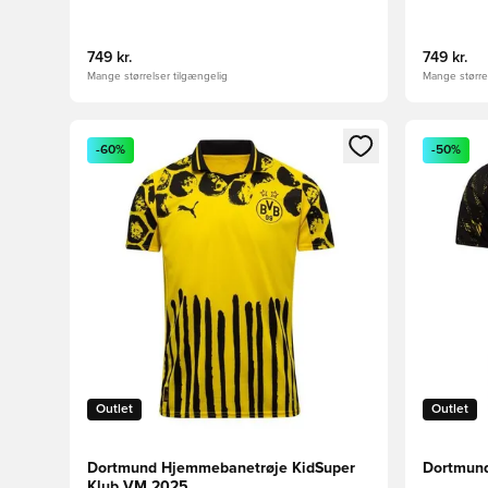
749 kr.
749 kr.
Mange størrelser tilgængelig
Mange størrel
Åbner en Modal til at logge ind eller tilmelde dig so
Åbner en 
-60%
-50%
Outlet
Outlet
Dortmund Hjemmebanetrøje KidSuper
Dortmun
Klub VM 2025