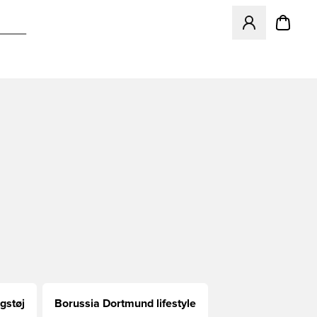
Åbner en Modal ti
gstøj
Borussia Dortmund lifestyle