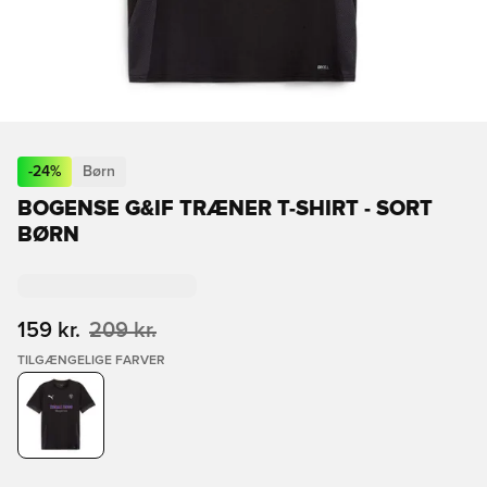
-
24
%
Børn
BOGENSE G&IF TRÆNER T-SHIRT - SORT
BØRN
159 kr.
209 kr.
TILGÆNGELIGE FARVER