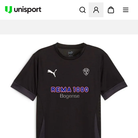
Åbner en Modal til at logge 