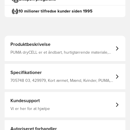
10 milioner tilfredse kunder siden 1995
Produktbeskrivelse
PUMA dryCELL er et åndbart, hurtigtørrende materiale,
der leder fugt væk fra kroppen, så du altid holdes tør og
komfortabel Regular fit Fremstillet i 100% polyester
Specifikationer
705748 03, 429979, Kort ærmet, Mænd, Kvinder, PUMA,
T-shirts, Børn, Sort, Unisex'S T-Shirt 100% Recycle
Polyester (Knitted)
Kundesupport
Vi er her for at hjælpe
Autoriseret forhandler