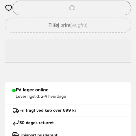
Åbner en Modal til at logge ind eller tilmelde dig som medlem
Tilføj print
(valgfrit)
På lager online
Leveringstid:
2-4 hverdage
Fri fragt ved køb over 699 kr
30 dages returret
Unisport prisgaranti