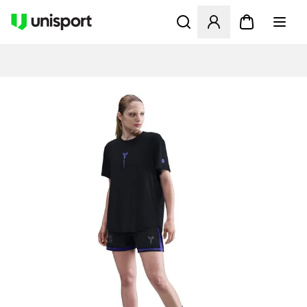
Åbner en Modal til at logge 