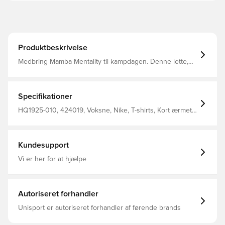
Produktbeskrivelse
Medbring Mamba Mentality til kampdagen. Denne lette,
svedtransporterende T-shirt hylder Kobes tilknytning til
klubben og hylder to ikoner, hvis arv overskrider sport
Buet kant Slangeskind detaljer 81% polyester/ 13%
bomuld/ 6% spandex
Specifikationer
HQ1925-010, 424019, Voksne, Nike, T-shirts, Kort ærmet,
Sort, Kvinder
Kundesupport
Vi er her for at hjælpe
Autoriseret forhandler
Unisport er autoriseret forhandler af førende brands