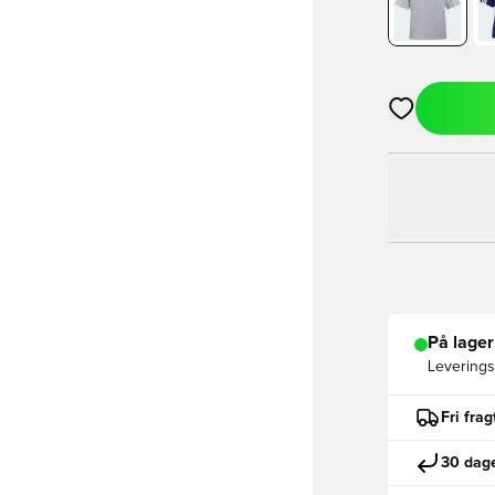
Åbner en Moda
På lager
Leveringst
Fri fra
30 dage