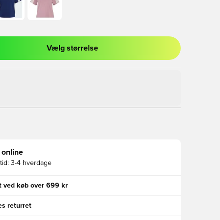
Vælg størrelse
l til at logge ind eller tilmelde dig som medlem
 online
id:
3-4 hverdage
gt ved køb over 699 kr
s returret