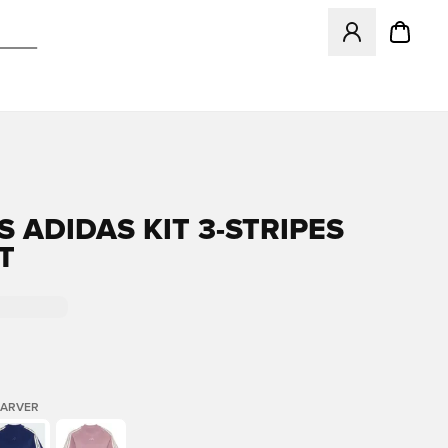
Åbner en Modal ti
S ADIDAS KIT 3-STRIPES
T
FARVER