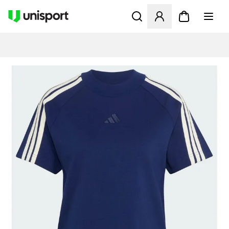
Åbner en Modal til at logge 