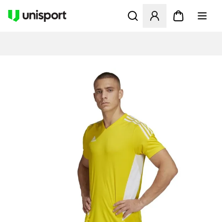
Åbner en Modal til at logge 