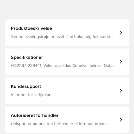
Produktbeskrivelse
Denne træningstrøje er lavet til at holde dig fokuseret
under intenst og hurtigt spil Mesh-paneler og
fugttransporterende AEROREADY hjælper dig med at
holde tophastigheden i længere tid. Den innovative
AEROREADY teknologi leder fugt væk fra kroppen, så du
Specifikationer
efterlades komfortabel, tør og afkølet Fremstillet i 100%
genanvendt polyester.
HD2267, 239441, Voksne, adidas Condivo, adidas, Gul,
Mænd, T-shirts, Kort ærmet
Kundesupport
Vi er her for at hjælpe
Autoriseret forhandler
Unisport er autoriseret forhandler af førende brands