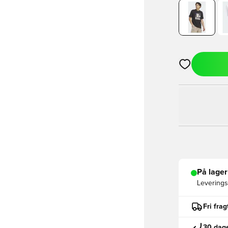
Åbner en Moda
På lager
Leveringst
Fri fra
30 dage