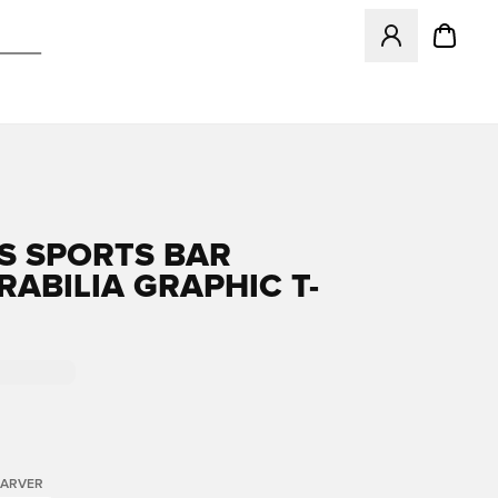
Åbner en Modal ti
S SPORTS BAR
ABILIA GRAPHIC T-
FARVER