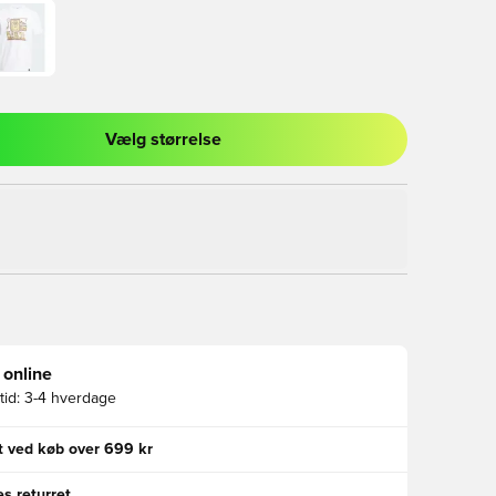
Vælg størrelse
l til at logge ind eller tilmelde dig som medlem
 online
id:
3-4 hverdage
gt ved køb over 699 kr
s returret