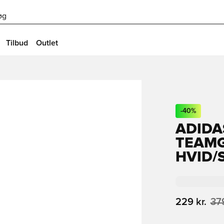
øg
Tilbud
Outlet
-
40
%
ADIDA
TEAMG
HVID/
229 kr.
379