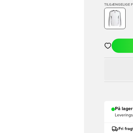
TILGÆNGELIGE 
Åbner en Moda
På lager
Leveringst
Fri fra