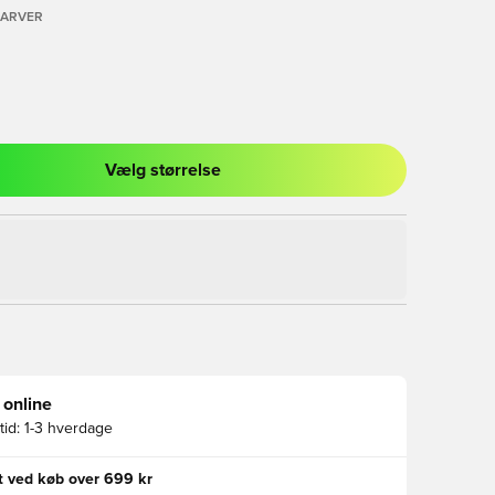
FARVER
Vælg størrelse
l til at logge ind eller tilmelde dig som medlem
 online
id:
1-3 hverdage
gt ved køb over 699 kr