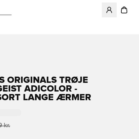
Åbner en Modal ti
S ORIGINALS TRØJE
EIST ADICOLOR -
SORT LANGE ÆRMER
 kr.