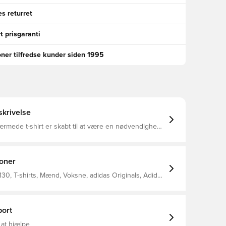
s returret
t prisgaranti
oner tilfredse kunder siden 1995
krivelse
mede t-shirt er skabt til at være en nødvendighed i
 hylder krydset mellem fodbold og kultur. Knit stof
-grafik gør det begge behageligt stilfuldt. Den er
s-logo på brystet. Løs pasform Crewneck
ter (genanvendt)
ioner
30, T-shirts, Mænd, Voksne, adidas Originals, Adidas
Lange ærmer, Hvid
ort
 at hjælpe