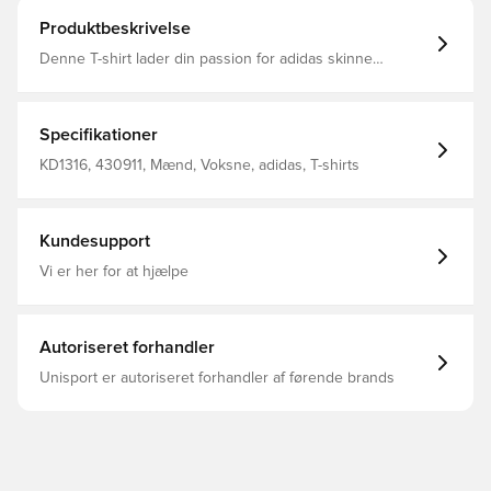
Produktbeskrivelse
Denne T-shirt lader din passion for adidas skinne
igennem med et karakteristisk Trefoil-logo diskret
placeret på brystet. Den er lavet i blød bomuldsjersey,
der giver en behagelig følelse. Den klassiske runde hals
og almindelige pasform holder looket ikonisk. Almindelig
Specifikationer
pasform Rund hals 100 % bomuld
KD1316, 430911, Mænd, Voksne, adidas, T-shirts
Kundesupport
Vi er her for at hjælpe
Autoriseret forhandler
Unisport er autoriseret forhandler af førende brands