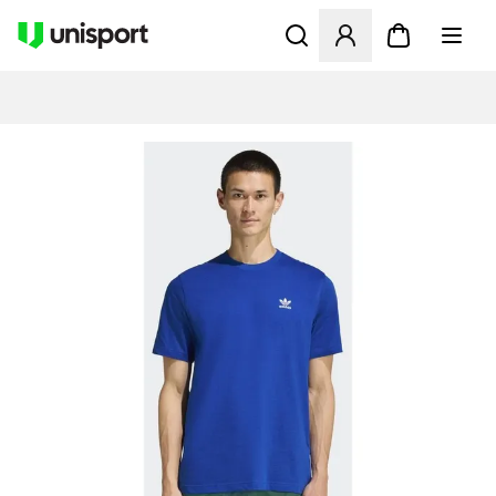
Åbner en Modal til at logge 